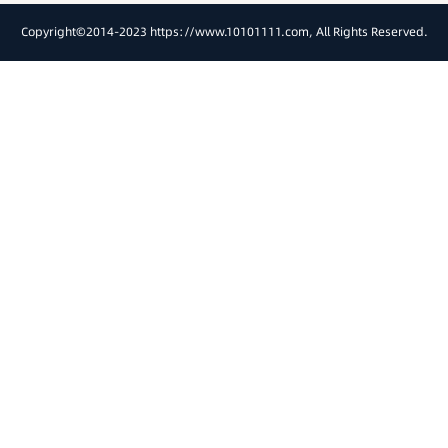
Copyright©2014-2023 https://www.10101111.com, All Rights Reserved.
神州优车（福建）信息技术有限公司 10101111 闽公网安备 35012802000223
号 闽ICP备16000897号-1